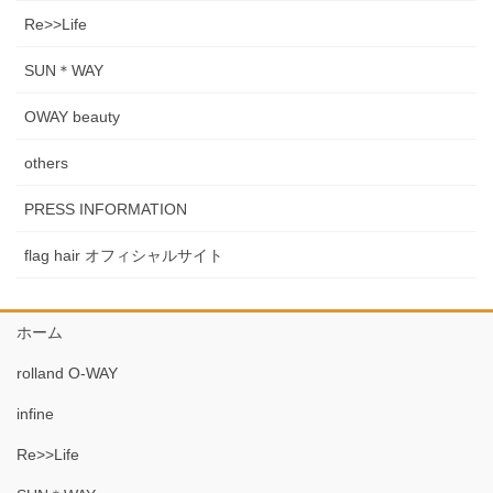
Re>>Life
SUN＊WAY
OWAY beauty
others
PRESS INFORMATION
flag hair オフィシャルサイト
ホーム
rolland O-WAY
infine
Re>>Life