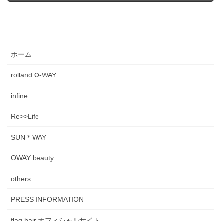
ホーム
rolland O-WAY
infine
Re>>Life
SUN＊WAY
OWAY beauty
others
PRESS INFORMATION
flag hair オフィシャルサイト