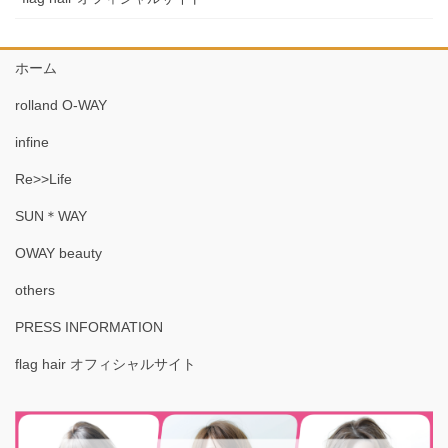
ホーム
rolland O-WAY
infine
Re>>Life
SUN＊WAY
OWAY beauty
others
PRESS INFORMATION
flag hair オフィシャルサイト