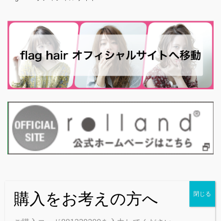
Copyright © flag公式 on-line shop All Rights Reserved.
Powered by
WordPress
with
Lightning Theme
&
VK All in One