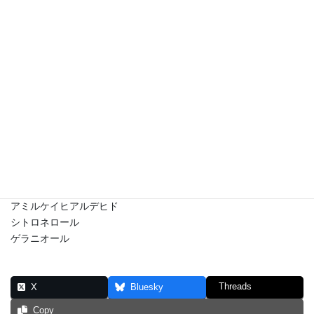
グリセリン
(C13,14)イソパラフィン
ラウレス-7
トリデセス-5
クエン酸
安息香酸Na
ソルビン酸K
クロルフェネシン
メチルイソチアゾリノン
リモネン
リナロール
ヘキシルシンナマル
アミルケイヒアルデヒド
シトロネロール
ゲラニオール
Threads
X
Bluesky
Copy