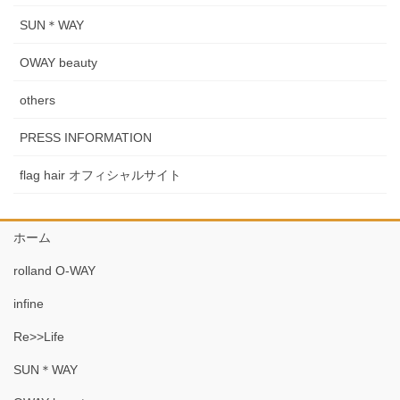
SUN＊WAY
OWAY beauty
others
PRESS INFORMATION
flag hair オフィシャルサイト
ホーム
rolland O-WAY
infine
Re>>Life
SUN＊WAY