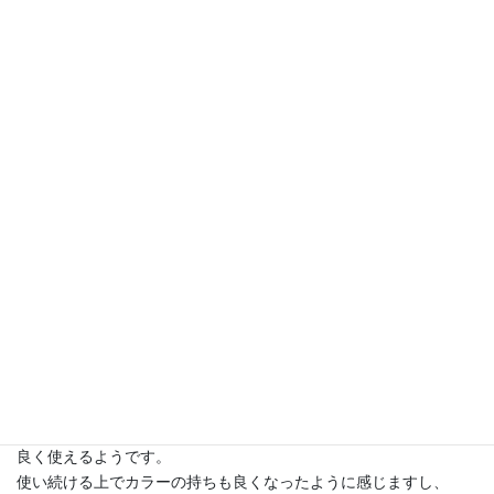
グリセリン
ポリクオタニウム-10
クエン酸
硝酸Mg
塩化Mg
メチルクロロイソチアゾリノン
メチルイソチアゾリノン
リモネン
リナロール
リピートしています。2016/02/10 投稿
者：mimi
おすすめレベル：★★★★★
香り、使用感共にとても満足です。
市販のものでは痒みが出てしまう母もこちらのシャンプーは心地
良く使えるようです。
使い続ける上でカラーの持ちも良くなったように感じますし、