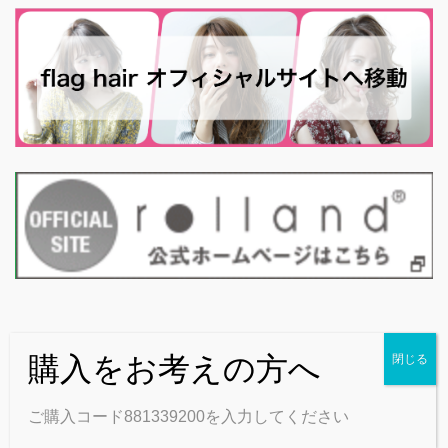
Copyright © flag公式 on-line shop All Rights Reserved.
Powered by
WordPress
with
Lightning Theme
&
VK All in One
ご購入コード881339200を入力してください
Expansion Unit