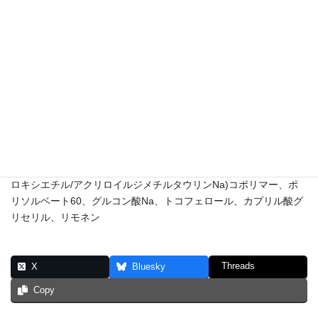
水、コメヌカ油、グリセリン、セテアリルグルコシド、パルミチ
ン酸オクチル、ミリスチルアルコール、セタノール、セテアリル
アルコール、オリーブ油脂肪酸エチルヘキシル、ミリスチン酸オ
クチルドデシル、ホホバエステル、ヒマワリ油、ヒマワリ種子ロ
ウ、ヤシ油脂肪酸エチルヘキシル、フサアカシア花ロウ、オリー
ブ油脂肪酸セテアリル、ヤシ油、オリーブ油脂肪酸ソルビタン、
ポリグリセリン-3、ペルシアグルミ葉エキス、サルビアヒスパニ
カ種子油、パタウア油、シア脂、オレンジ果皮油、マンダリンオ
レンジ果皮油、バニラ果実油、キサンタンガム、(アクリル酸ヒド
ロキシエチル/アクリロイルジメチルタウリンNa)コポリマー、ポ
リソルベート60、グルコン酸Na、トコフェロール、カプリル酸グ
リセリル、リモネン
Threads
X
Bluesky
Copy