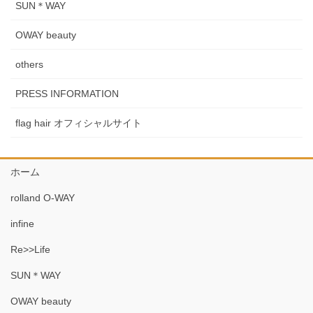
SUN＊WAY
OWAY beauty
others
PRESS INFORMATION
flag hair オフィシャルサイト
ホーム
rolland O-WAY
infine
Re>>Life
SUN＊WAY
OWAY beauty