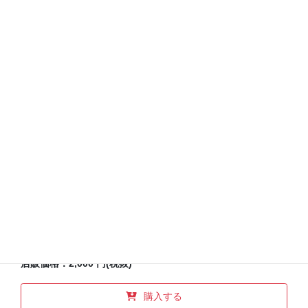
tratto 30ml
商品特徴
布地のための自然植物性のやさしく香るフレグランススプレ
ー。
バイオダイナミックレモン、オーガニックパルマローザ、フ
ェアトレードバオバブなどの100%植物エキスによる貴重なエ
ッセンシャル・オイルを使用しています。
クッションカバーやベッドリネン、ハンカチなどに一吹き、
ドラマティックに演出します。
店販価格：2,000 円(税抜)
購入する