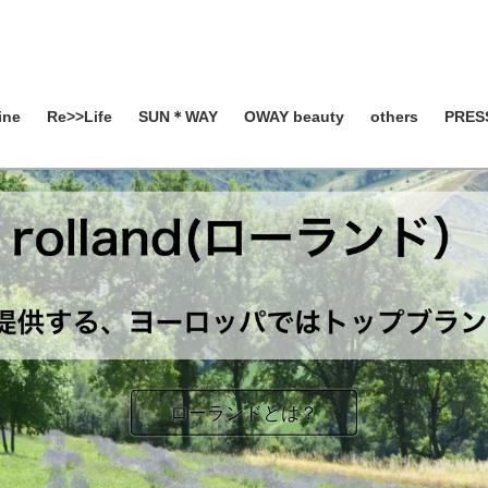
ine
Re>>Life
SUN＊WAY
OWAY beauty
others
PRES
ローランドとは？