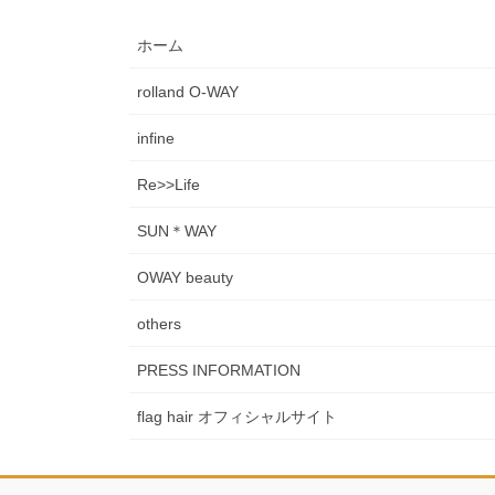
ホーム
rolland O-WAY
infine
Re>>Life
SUN＊WAY
OWAY beauty
others
PRESS INFORMATION
flag hair オフィシャルサイト