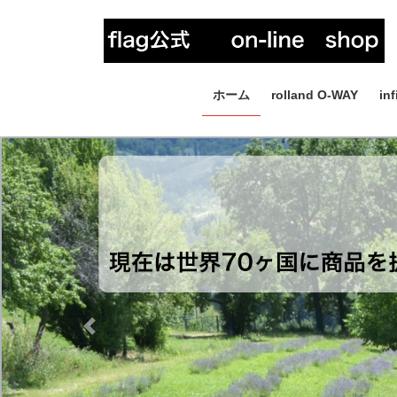
コ
ナ
ン
ビ
テ
ゲ
ン
ー
ツ
シ
ホーム
rolland O-WAY
inf
へ
ョ
ス
ン
キ
に
ッ
移
プ
動
Previous